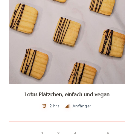
Lotus Plätzchen, einfach und vegan
2 hrs
Anfänger
1
2
3
4
…
6