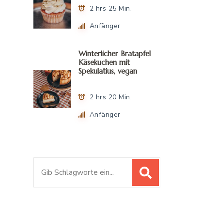
2 hrs 25 Min.
Anfänger
Winterlicher Bratapfel
Käsekuchen mit
Spekulatius, vegan
2 hrs 20 Min.
Anfänger
S
u
c
h