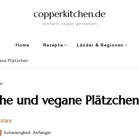
copperkitchen.de
einfach vegan genießen
Home
Rezepte
Länder & Regionen
gane Plätzchen
er
che und vegane Plätzchen
ntare
Schwierigkeit: Anfänger