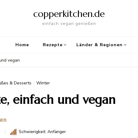
copperkitchen.de
einfach vegan genießen
Home
Rezepte
Länder & Regionen
 und vegan
üßes & Desserts
Winter
e, einfach und vegan
are
.
Schwierigkeit: Anfänger