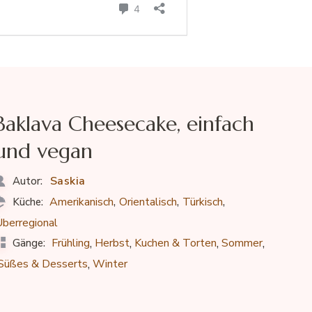
Baklava Cheesecake, einfach
und vegan
Saskia
Autor:
,
,
,
Amerikanisch
Orientalisch
Türkisch
Küche:
berregional
,
,
,
,
Frühling
Herbst
Kuchen & Torten
Sommer
Gänge:
,
Süßes & Desserts
Winter