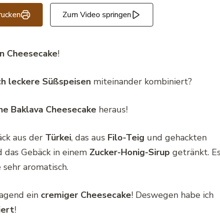
rucken
Zum Video springen
en Cheesecake
!
ch leckere Süßspeisen
miteinander kombiniert?
ne Baklava Cheesecake
heraus!
bäck aus der
Türkei
, das aus
Filo-Teig
und gehackten
d das Gebäck in einem
Zucker-Honig-Sirup
getränkt. E
 sehr aromatisch.
ragend ein
cremiger Cheesecake
! Deswegen habe ich
iert
!