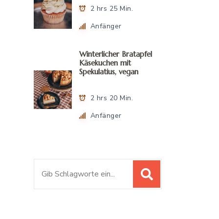
2 hrs 25 Min.
Anfänger
Winterlicher Bratapfel
Käsekuchen mit
Spekulatius, vegan
2 hrs 20 Min.
Anfänger
S
u
c
h