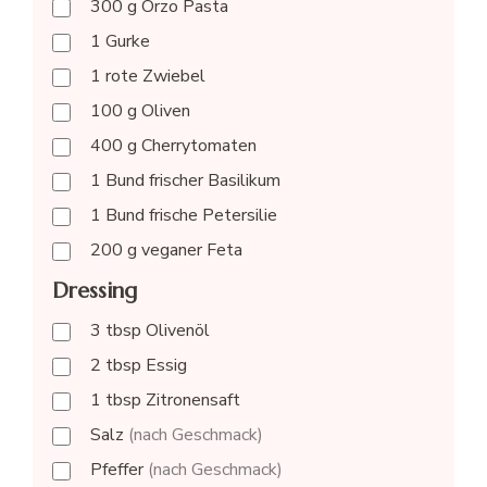
300
g
Orzo Pasta
1
Gurke
1
rote Zwiebel
100
g
Oliven
400
g
Cherrytomaten
1
Bund
frischer Basilikum
1
Bund
frische Petersilie
200
g
veganer Feta
Dressing
3
tbsp
Olivenöl
2
tbsp
Essig
1
tbsp
Zitronensaft
Salz
(nach Geschmack)
Pfeffer
(nach Geschmack)