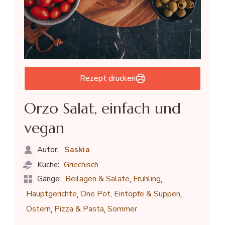
Rezept drucken
Orzo Salat, einfach und
vegan
Saskia
Autor:
Griechisch
Küche:
,
,
Beilagen & Salate
Frühling
Gänge:
,
,
Hauptgerichte
One Pot, Eintöpfe & Suppen
,
,
Ostern
Pizza & Pasta
Sommer