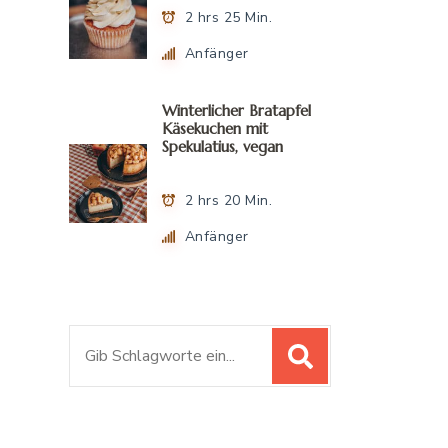
2 hrs 25 Min.
Anfänger
Winterlicher Bratapfel
Käsekuchen mit
Spekulatius, vegan
2 hrs 20 Min.
Anfänger
S
u
c
h