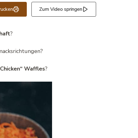
rucken
Zum Video springen
haft
?
macksrichtungen?
Chicken“ Waffles
?